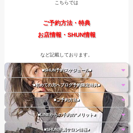
こちらでは
ご予約方法・特典
お店情報・SHUN情報
など記載しております。
■SHUN予約スケジュール■
■初めての方へブログ予約限定特典■
■ご予約方法■
■LINEからの予約の"メリット■
■SHUN所属サロン情報■