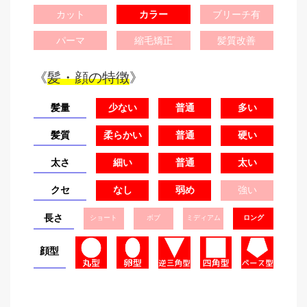
カット
カラー
ブリーチ有
パーマ
縮毛矯正
髪質改善
《
髪・顔の特徴
》
髪量
少ない
普通
多い
髪質
柔らかい
普通
硬い
太さ
細い
普通
太い
クセ
なし
弱め
強い
長さ
ショート
ボブ
ミディアム
ロング
顔型