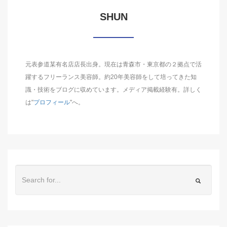
SHUN
元表参道某有名店店長出身。現在は青森市・東京都の２拠点で活
躍するフリーランス美容師。約20年美容師をして培ってきた知
識・技術をブログに収めています。メディア掲載経験有。詳しく
は"
プロフィール
"へ。