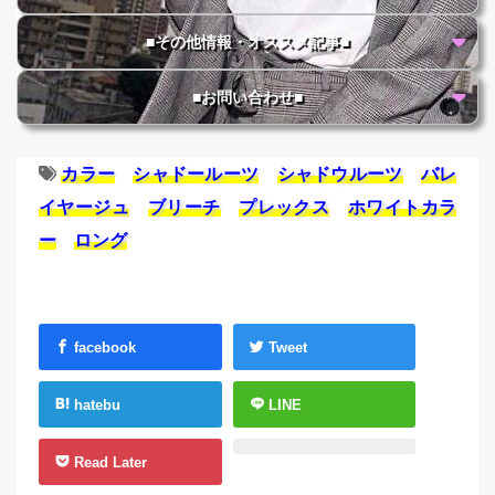
■その他情報・オススメ記事■
■お問い合わせ■
カラー
シャドールーツ
シャドウルーツ
バレ
イヤージュ
ブリーチ
プレックス
ホワイトカラ
ー
ロング
facebook
Tweet
hatebu
LINE
Read Later