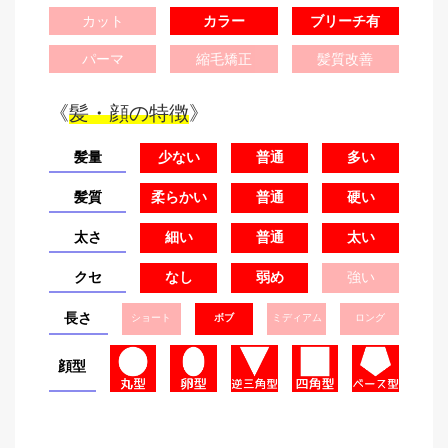
カット
カラー
ブリーチ有
パーマ
縮毛矯正
髪質改善
《
髪・顔の特徴
》
髪量
少ない
普通
多い
髪質
柔らかい
普通
硬い
太さ
細い
普通
太い
クセ
なし
弱め
強い
長さ
ショート
ボブ
ミディアム
ロング
顔型