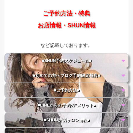
ご予約方法・特典
お店情報・SHUN情報
など記載しております。
■SHUN予約スケジュール■
■初めての方へブログ予約限定特典■
■ご予約方法■
■LINEからの予約の"メリット■
■SHUN所属サロン情報■