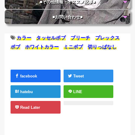
■その他情報・オススメ記事■
■お問い合わせ■
カラー
タッセルボブ
ブリーチ
プレックス
ボブ
ホワイトカラー
ミニボブ
切りっぱなし
facebook
Tweet
hatebu
LINE
Read Later