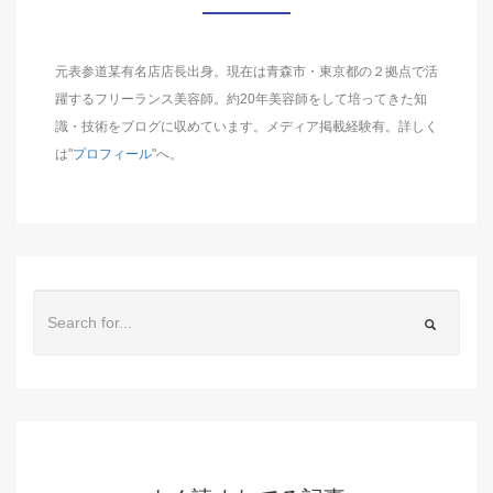
元表参道某有名店店長出身。現在は青森市・東京都の２拠点で活
躍するフリーランス美容師。約20年美容師をして培ってきた知
識・技術をブログに収めています。メディア掲載経験有。詳しく
は"
プロフィール
"へ。