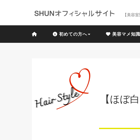
【美容室
初めての方へ
美容マメ知
【ほぼ白