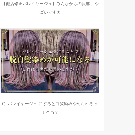
【他店修正バレイヤージュ】みんなからの反響、や
ばいです★
Q. バレイヤージュ にすると白髪染めやめられるっ
て本当？