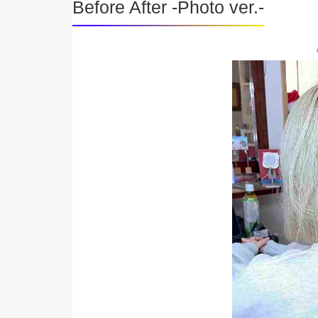
Before After -Photo ver.-
《