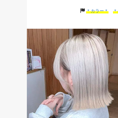
＊カラー＊
＊