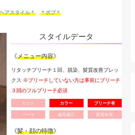
ヘアスタイル＊
＊ボブ＊
スタイルデータ
《
メニュー内容
》
リタッチブリーチ１回、脱染、髪質改善プレッ
クス
※ブリーチしていない方は事前にブリーチ
３回のフルブリーチ必須
カット
カラー
ブリーチ有
パーマ
縮毛矯正
髪質改善
《
髪・顔の特徴
》