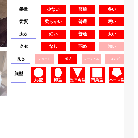
髪量
少ない
普通
多い
髪質
柔らかい
普通
硬い
太さ
細い
普通
太い
クセ
なし
弱め
強い
長さ
ショート
ボブ
ミディアム
ロング
顔型