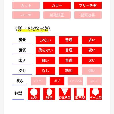
カット
カラー
ブリーチ有
パーマ
縮毛矯正
髪質改善
《
髪・顔の特徴
》
髪量
少ない
普通
多い
髪質
柔らかい
普通
硬い
太さ
細い
普通
太い
クセ
なし
弱め
強い
長さ
ショート
ボブ
ミディアム
ロング
顔型