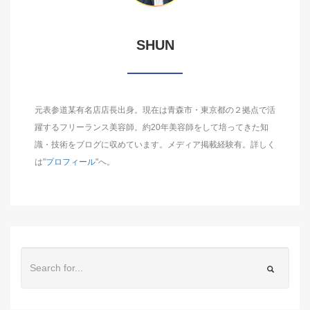
SHUN
元表参道某有名店店長出身。現在は青森市・東京都の２拠点で活
躍するフリーランス美容師。約20年美容師をして培ってきた知
識・技術をブログに収めています。メディア掲載経験有。詳しく
は"
プロフィール
"へ。