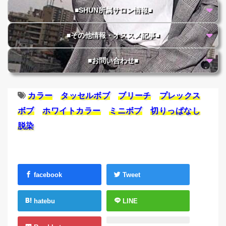
■SHUN所属サロン情報■
■その他情報・オススメ記事■
■お問い合わせ■
カラー
タッセルボブ
ブリーチ
プレックス
ボブ
ホワイトカラー
ミニボブ
切りっぱなし
脱染
facebook
Tweet
hatebu
LINE