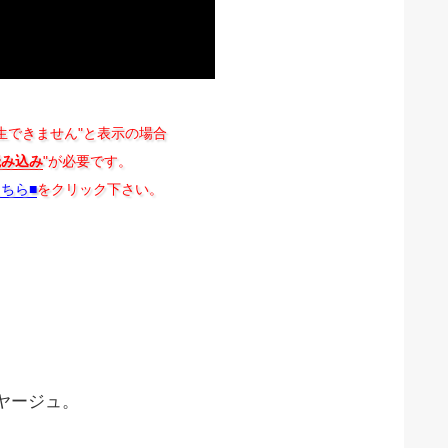
生できません"と表示の場合
読み込み
"が必要です。
こちら■
をクリック下さい。
ヤージュ。