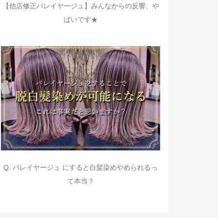
【他店修正バレイヤージュ】みんなからの反響、や
ばいです★
Q. バレイヤージュ にすると白髪染めやめられるっ
て本当？