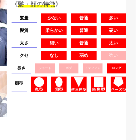
《
髪・顔の特徴
》
髪量
少ない
普通
多い
髪質
柔らかい
普通
硬い
太さ
細い
普通
太い
クセ
なし
弱め
強い
長さ
ショート
ボブ
ミディアム
ロング
顔型