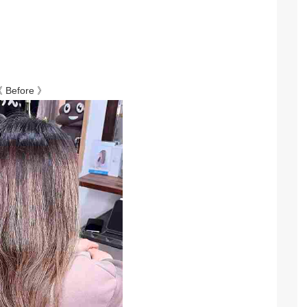
 Before 》