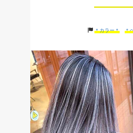
＊カラー＊
＊