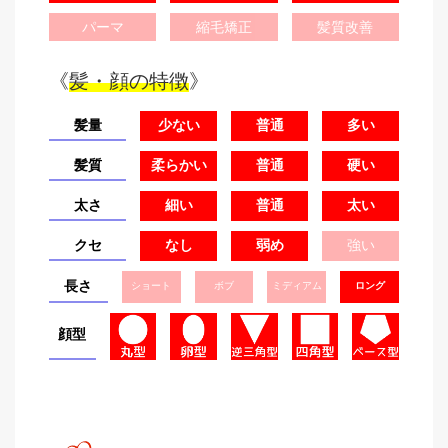
パーマ
縮毛矯正
髪質改善
《
髪・顔の特徴
》
髪量
少ない
普通
多い
髪質
柔らかい
普通
硬い
太さ
細い
普通
太い
クセ
なし
弱め
強い
長さ
ショート
ボブ
ミディアム
ロング
顔型