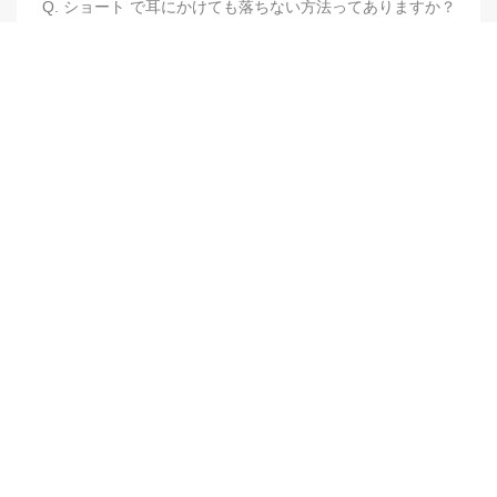
Q. ショート で耳にかけても落ちない方法ってありますか？
【他店修正バレイヤージュ】みんなからの反響、やばいです
★