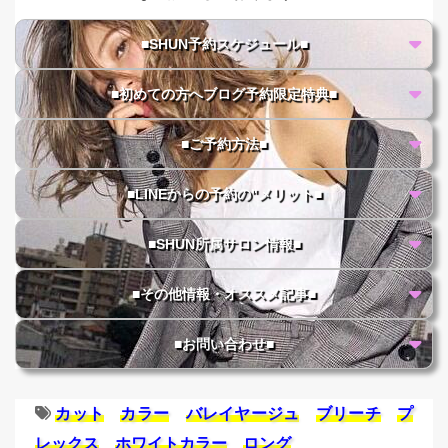
■SHUN予約スケジュール■
■初めての方へブログ予約限定特典■
■ご予約方法■
■LINEからの予約の"メリット■
■SHUN所属サロン情報■
■その他情報・オススメ記事■
■お問い合わせ■
カット
カラー
バレイヤージュ
ブリーチ
プ
レックス
ホワイトカラー
ロング