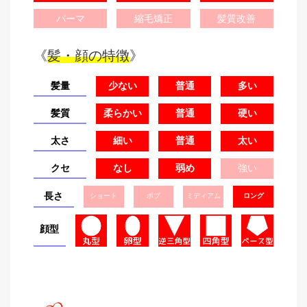
パーマ
縮毛矯正
髪質改善
《
髪・顔の特徴
》
髪量
少ない
普通
多い
髪質
柔らかい
普通
硬い
太さ
細い
普通
太い
クセ
なし
弱め
強い
長さ
ショート
ボブ
ミディアム
ロング
顔型