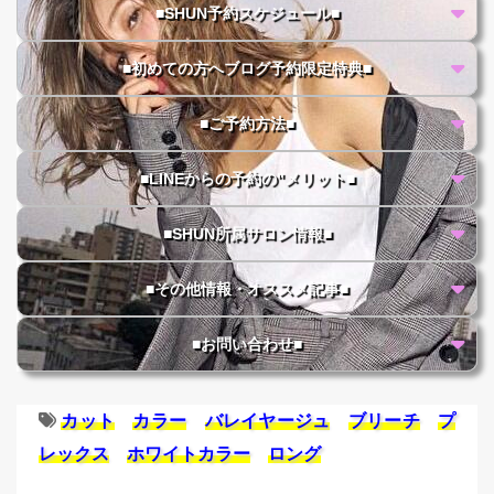
■SHUN予約スケジュール■
■初めての方へブログ予約限定特典■
■ご予約方法■
■LINEからの予約の"メリット■
■SHUN所属サロン情報■
■その他情報・オススメ記事■
■お問い合わせ■
カット
カラー
バレイヤージュ
ブリーチ
プ
レックス
ホワイトカラー
ロング