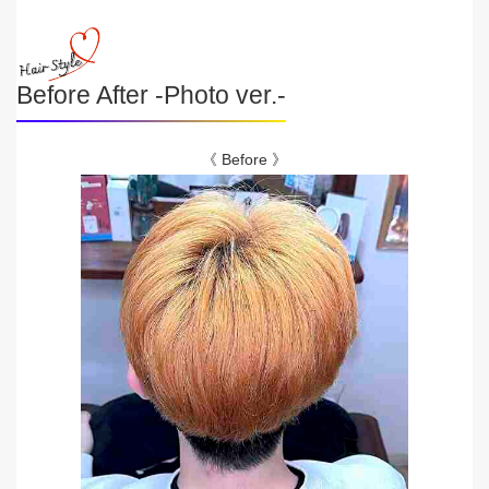
Before After -Photo ver.-
《 Before 》