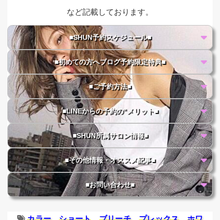
など記載しております。
■SHUN予約スケジュール■
■初めての方へブログ予約限定特典■
■ご予約方法■
■LINEからの予約の"メリット■
■SHUN所属サロン情報■
■その他情報・オススメ記事■
■お問い合わせ■
カラー
ショート
ブリーチ
プレックス
ホワ