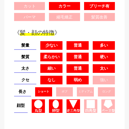
カット
カラー
ブリーチ有
パーマ
縮毛矯正
髪質改善
《
髪・顔の特徴
》
髪量
少ない
普通
多い
髪質
柔らかい
普通
硬い
太さ
細い
普通
太い
クセ
なし
弱め
強い
長さ
ショート
ボブ
ミディアム
ロング
顔型