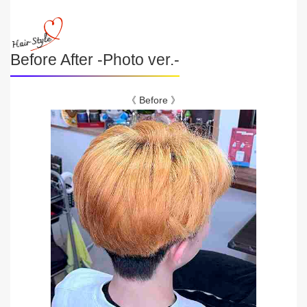
Before After -Photo ver.-
《 Before 》