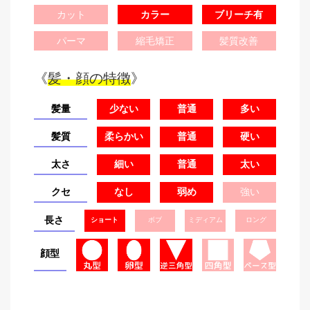
カット
カラー
ブリーチ有
パーマ
縮毛矯正
髪質改善
《
髪・顔の特徴
》
髪量
少ない
普通
多い
髪質
柔らかい
普通
硬い
太さ
細い
普通
太い
クセ
なし
弱め
強い
長さ
ショート
ボブ
ミディアム
ロング
顔型