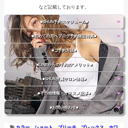
など記載しております。
■SHUN予約スケジュール■
■初めての方へブログ予約限定特典■
■ご予約方法■
■LINEからの予約の"メリット■
■SHUN所属サロン情報■
■その他情報・オススメ記事■
■お問い合わせ■
カラー
ショート
ブリーチ
プレックス
ホワ