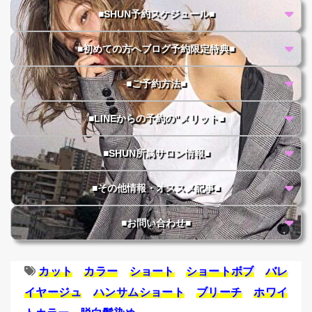
■SHUN予約スケジュール■
■初めての方へブログ予約限定特典■
■ご予約方法■
■LINEからの予約の"メリット■
■SHUN所属サロン情報■
■その他情報・オススメ記事■
■お問い合わせ■
カット
カラー
ショート
ショートボブ
バレ
イヤージュ
ハンサムショート
ブリーチ
ホワイ