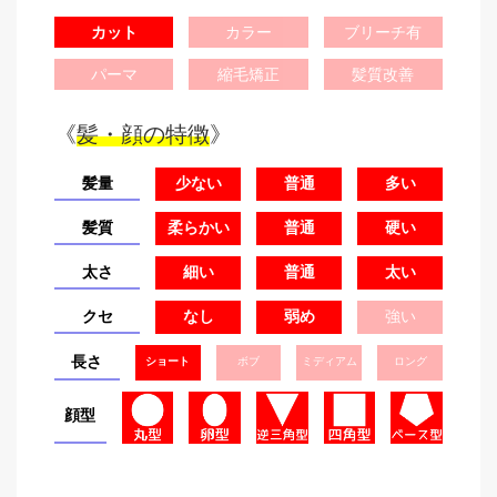
カット
カラー
ブリーチ有
パーマ
縮毛矯正
髪質改善
《
髪・顔の特徴
》
髪量
少ない
普通
多い
髪質
柔らかい
普通
硬い
太さ
細い
普通
太い
クセ
なし
弱め
強い
長さ
ショート
ボブ
ミディアム
ロング
顔型