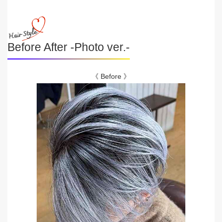
Before After -Photo ver.-
《 Before 》