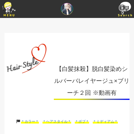
【白髪抹殺】脱白髪染めシ
ルバーバレイヤージュ×ブリ
ーチ２回 ※動画有
＊カラー＊
＊ヘアスタイル＊
＊ボブ＊
＊ミディアム＊