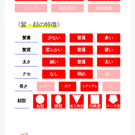
パーマ
縮毛矯正
髪質改善
《
髪・顔の特徴
》
髪量
少ない
普通
多い
髪質
柔らかい
普通
硬い
太さ
細い
普通
太い
クセ
なし
弱め
強い
長さ
ショート
ボブ
ミディアム
ロング
顔型