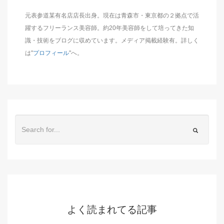
元表参道某有名店店長出身。現在は青森市・東京都の２拠点で活
躍するフリーランス美容師。約20年美容師をして培ってきた知
識・技術をブログに収めています。メディア掲載経験有。詳しく
は"
プロフィール
"へ。
よく読まれてる記事