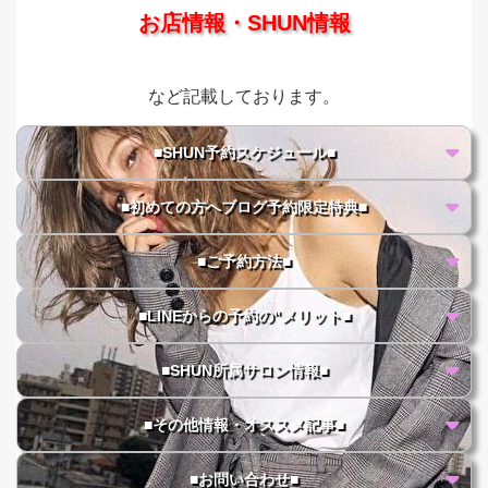
お店情報・SHUN情報
など記載しております。
■SHUN予約スケジュール■
■初めての方へブログ予約限定特典■
■ご予約方法■
■LINEからの予約の"メリット■
■SHUN所属サロン情報■
■その他情報・オススメ記事■
■お問い合わせ■