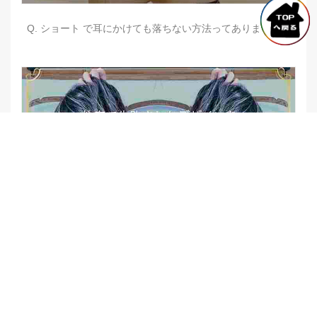
Q. ショート で耳にかけても落ちない方法ってありますか？
【他店修正バレイヤージュ】みんなからの反響、やばいです
★