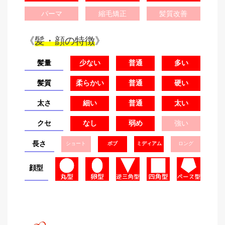
パーマ
縮毛矯正
髪質改善
《
髪・顔の特徴
》
髪量
少ない
普通
多い
髪質
柔らかい
普通
硬い
太さ
細い
普通
太い
クセ
なし
弱め
強い
長さ
ショート
ボブ
ミディアム
ロング
顔型