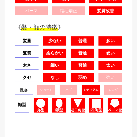
パーマ
縮毛矯正
髪質改善
《
髪・顔の特徴
》
髪量
少ない
普通
多い
髪質
柔らかい
普通
硬い
太さ
細い
普通
太い
クセ
なし
弱め
強い
長さ
ショート
ボブ
ミディアム
ロング
顔型