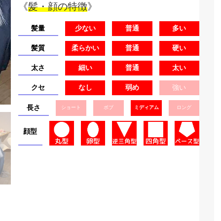
《
髪・顔の特徴
》
髪量
少ない
普通
多い
髪質
柔らかい
普通
硬い
太さ
細い
普通
太い
クセ
なし
弱め
強い
長さ
ショート
ボブ
ミディアム
ロング
顔型