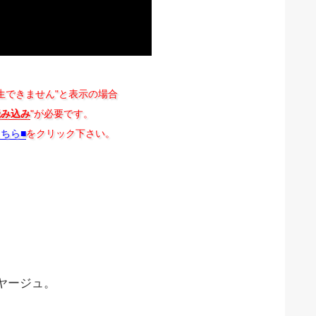
生できません"と表示の場合
読み込み
"が必要です。
こちら■
をクリック下さい。
ヤージュ。