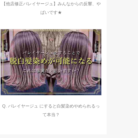
【他店修正バレイヤージュ】みんなからの反響、や
ばいです★
Q. バレイヤージュ にすると白髪染めやめられるっ
て本当？