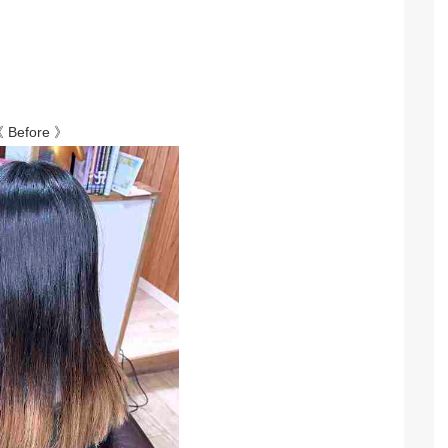
 Before 》