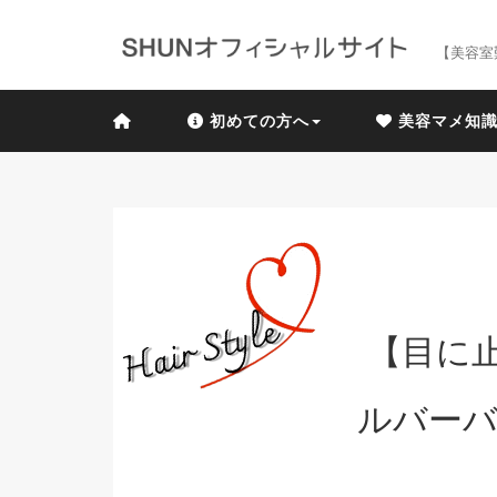
【美容室
初めての方へ
美容マメ知
【目に
ルバーバ