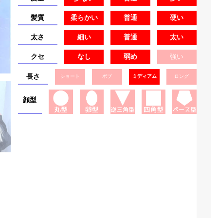
髪質
柔らかい
普通
硬い
太さ
細い
普通
太い
クセ
なし
弱め
強い
長さ
ショート
ボブ
ミディアム
ロング
顔型