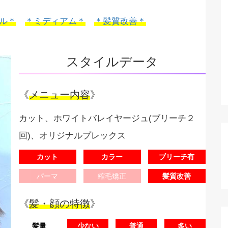
ル＊
＊ミディアム＊
＊髪質改善＊
スタイルデータ
《
メニュー内容
》
カット、ホワイトバレイヤージュ(ブリーチ２
回)、オリジナルプレックス
カット
カラー
ブリーチ有
パーマ
縮毛矯正
髪質改善
《
髪・顔の特徴
》
髪量
少ない
普通
多い