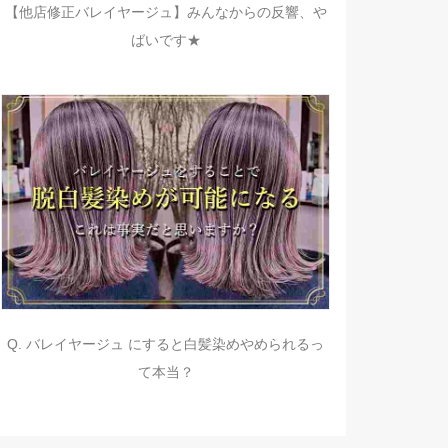
【他店修正バレイヤージュ】みんなからの反響、や
ばいです★
Q. バレイヤージュ にすると白髪染めやめられるっ
て本当？