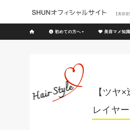
【美容室
初めての方へ
美容マメ知
【ツヤ×
レイヤー