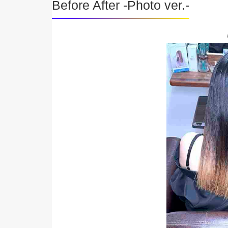
Before After -Photo ver.-
《