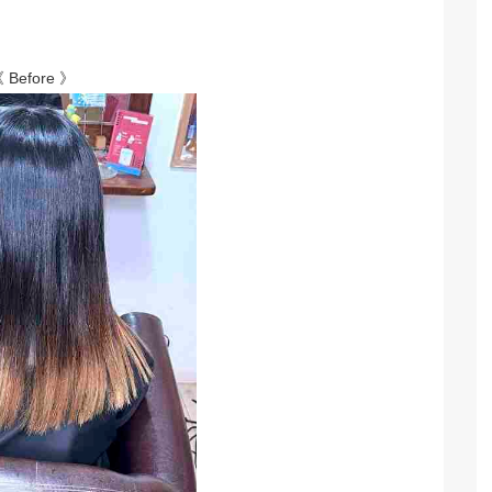
 Before 》