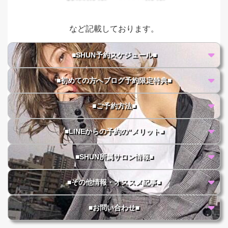
など記載しております。
■SHUN予約スケジュール■
■初めての方へブログ予約限定特典■
■ご予約方法■
■LINEからの予約の"メリット■
■SHUN所属サロン情報■
■その他情報・オススメ記事■
■お問い合わせ■