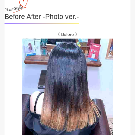
Before After -Photo ver.-
《 Before 》