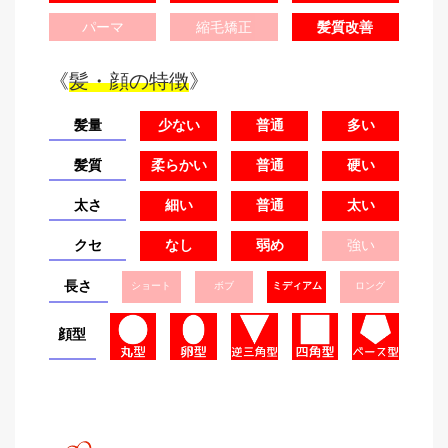
パーマ
縮毛矯正
髪質改善
《
髪・顔の特徴
》
髪量
少ない
普通
多い
髪質
柔らかい
普通
硬い
太さ
細い
普通
太い
クセ
なし
弱め
強い
長さ
ショート
ボブ
ミディアム
ロング
顔型