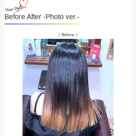
Before After -Photo ver.-
《 Before 》