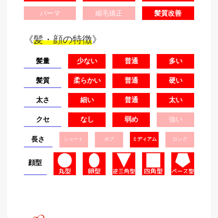
パーマ
縮毛矯正
髪質改善
《
髪・顔の特徴
》
髪量
少ない
普通
多い
髪質
柔らかい
普通
硬い
太さ
細い
普通
太い
クセ
なし
弱め
強い
長さ
ショート
ボブ
ミディアム
ロング
顔型