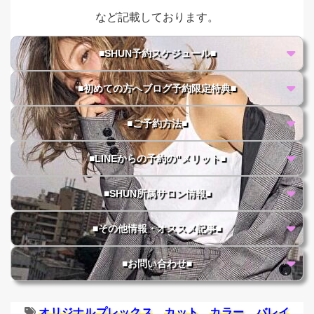
など記載しております。
■SHUN予約スケジュール■
■初めての方へブログ予約限定特典■
■ご予約方法■
■LINEからの予約の"メリット■
■SHUN所属サロン情報■
■その他情報・オススメ記事■
■お問い合わせ■
オリジナルプレックス
カット
カラー
バレイ