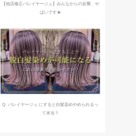
【他店修正バレイヤージュ】みんなからの反響、や
ばいです★
Q. バレイヤージュ にすると白髪染めやめられるっ
て本当？