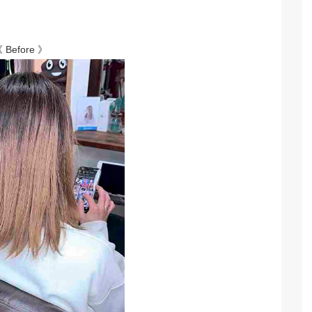
 Before 》