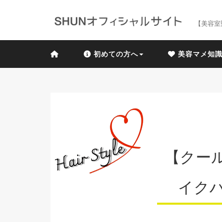
【美容室
初めての方へ
美容マメ知
【クー
イク