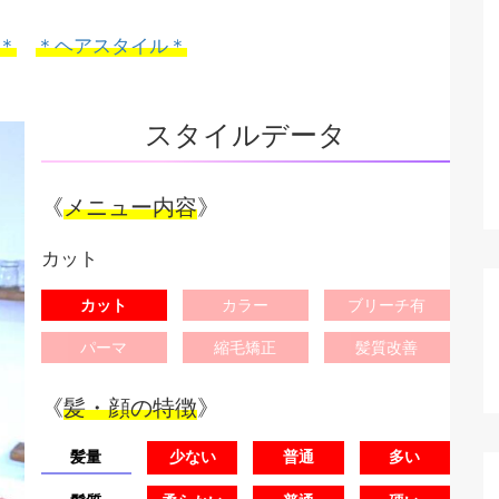
＊
＊ヘアスタイル＊
スタイルデータ
《
メニュー内容
》
カット
カット
カラー
ブリーチ有
パーマ
縮毛矯正
髪質改善
《
髪・顔の特徴
》
髪量
少ない
普通
多い