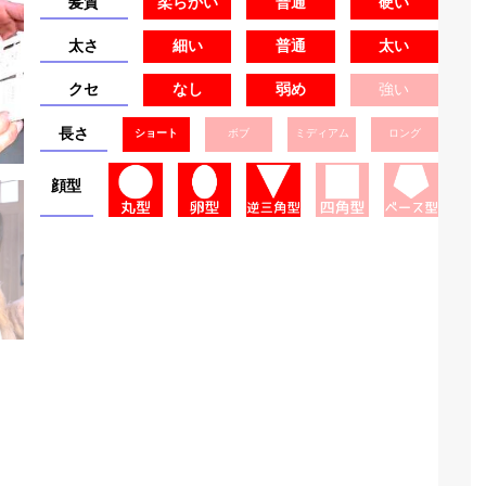
髪質
柔らかい
普通
硬い
太さ
細い
普通
太い
クセ
なし
弱め
強い
長さ
ショート
ボブ
ミディアム
ロング
顔型