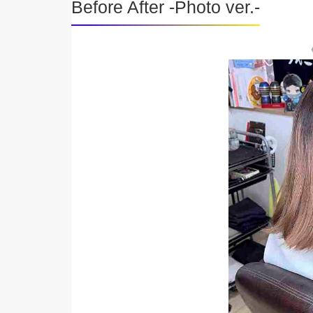
Before After -Photo ver.-
《