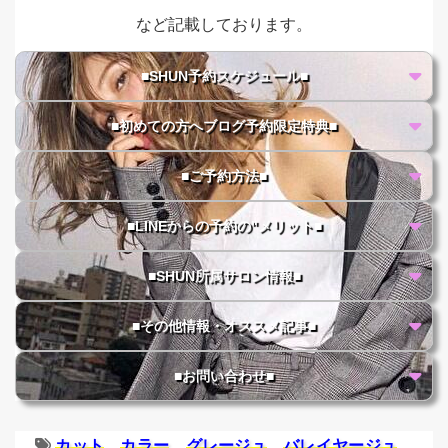
など記載しております。
■SHUN予約スケジュール■
■初めての方へブログ予約限定特典■
■ご予約方法■
■LINEからの予約の"メリット■
■SHUN所属サロン情報■
■その他情報・オススメ記事■
■お問い合わせ■
カット
カラー
グレージュ
バレイヤージュ