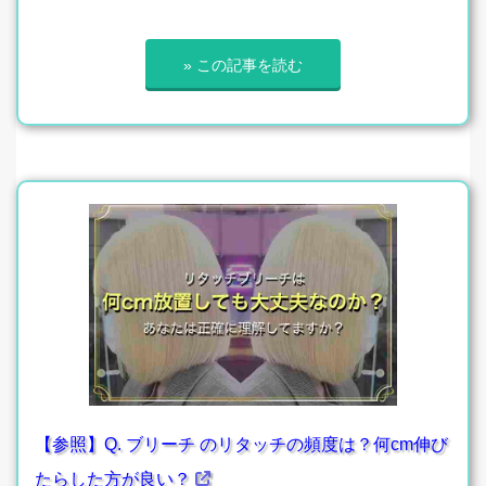
» この記事を読む
【参照】Q. ブリーチ のリタッチの頻度は？何cm伸び
たらした方が良い？