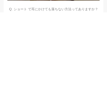
Q. ショート で耳にかけても落ちない方法ってありますか？
【他店修正バレイヤージュ】みんなからの反響、やばいです
★