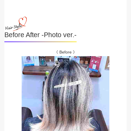
Before After -Photo ver.-
《 Before 》