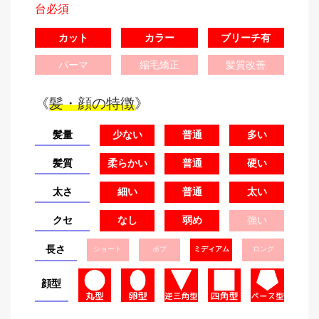
台必須
カット
カラー
ブリーチ有
パーマ
縮毛矯正
髪質改善
《
髪・顔の特徴
》
髪量
少ない
普通
多い
髪質
柔らかい
普通
硬い
太さ
細い
普通
太い
クセ
なし
弱め
強い
長さ
ショート
ボブ
ミディアム
ロング
顔型