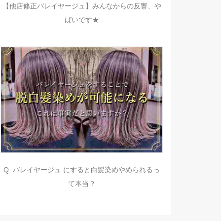
【他店修正バレイヤージュ】みんなからの反響、や
ばいです★
Q. バレイヤージュ にすると白髪染めやめられるっ
て本当？