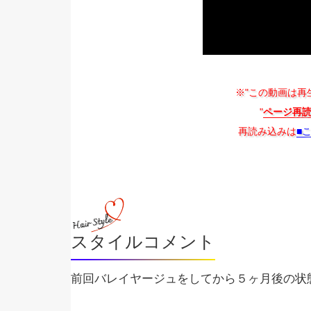
※"この動画は再
"
ページ再
再読み込みは
■
スタイルコメント
前回バレイヤージュをしてから５ヶ月後の状