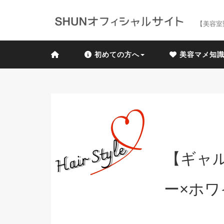
【美容室
初めての方へ
美容マメ知
【ギャ
ー×ホ