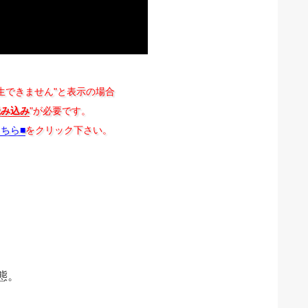
生できません"と表示の場合
読み込み
"が必要です。
こちら■
をクリック下さい。
態。