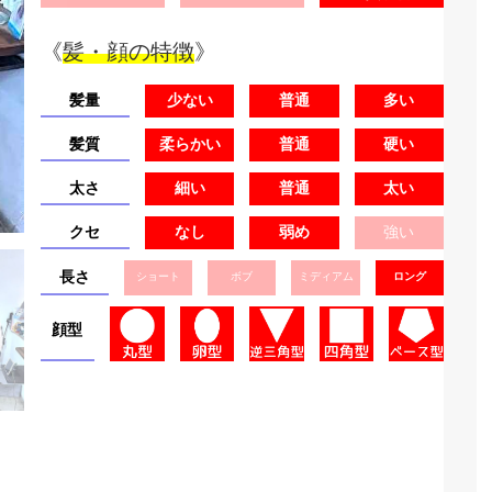
《
髪・顔の特徴
》
髪量
少ない
普通
多い
髪質
柔らかい
普通
硬い
太さ
細い
普通
太い
クセ
なし
弱め
強い
長さ
ショート
ボブ
ミディアム
ロング
顔型