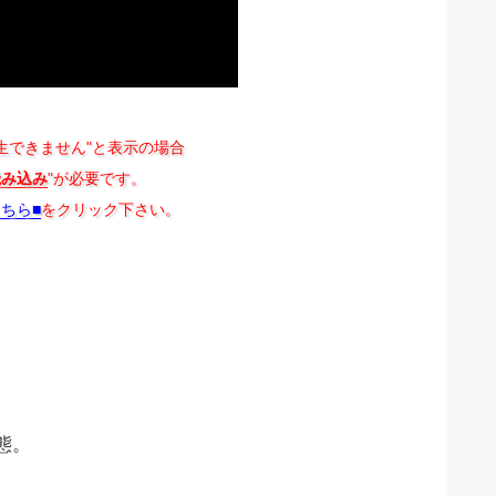
生できません"と表示の場合
読み込み
"が必要です。
こちら■
をクリック下さい。
態。