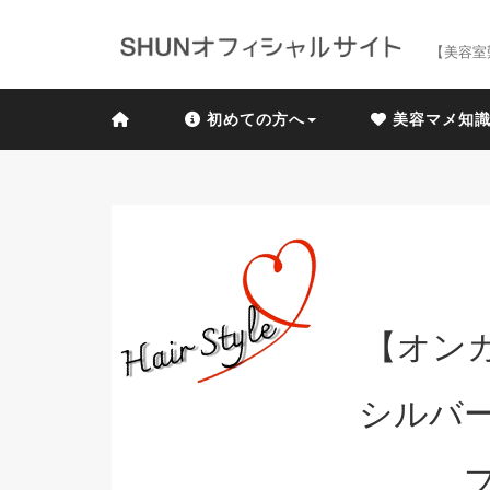
【美容室
初めての方へ
美容マメ知
【オン
シルバ