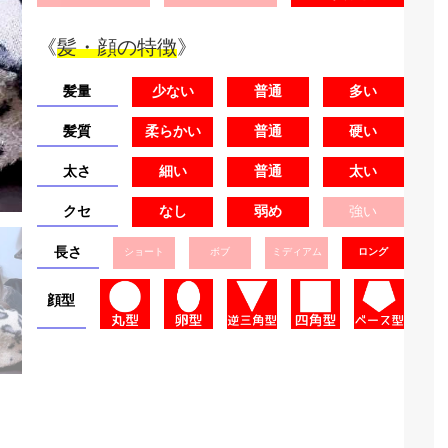
《
髪・顔の特徴
》
髪量
少ない
普通
多い
髪質
柔らかい
普通
硬い
太さ
細い
普通
太い
クセ
なし
弱め
強い
長さ
ショート
ボブ
ミディアム
ロング
顔型