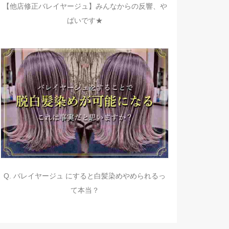
【他店修正バレイヤージュ】みんなからの反響、や
ばいです★
Q. バレイヤージュ にすると白髪染めやめられるっ
て本当？