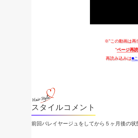
※"この動画は再
"
ページ再
再読み込みは
■
スタイルコメント
前回バレイヤージュをしてから５ヶ月後の状