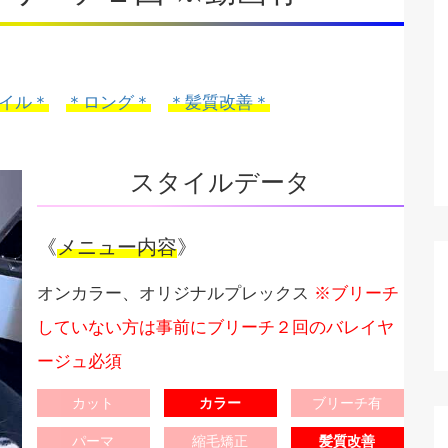
イル＊
＊ロング＊
＊髪質改善＊
スタイルデータ
《
メニュー内容
》
オンカラー、オリジナルプレックス
※ブリーチ
していない方は事前にブリーチ２回のバレイヤ
ージュ必須
カット
カラー
ブリーチ有
パーマ
縮毛矯正
髪質改善