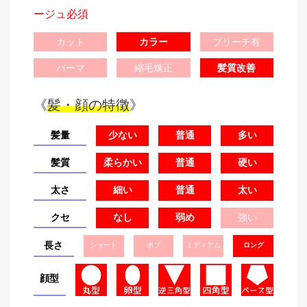
ージュ必須
カット
カラー
ブリーチ有
パーマ
縮毛矯正
髪質改善
《
髪・顔の特徴
》
髪量
少ない
普通
多い
髪質
柔らかい
普通
硬い
太さ
細い
普通
太い
クセ
なし
弱め
強い
長さ
ショート
ボブ
ミディアム
ロング
顔型