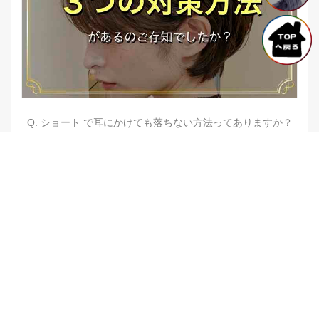
Q. ショート で耳にかけても落ちない方法ってありますか？