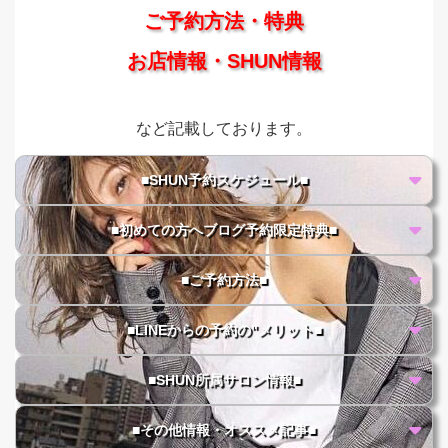
ご予約方法・特典
お店情報・SHUN情報
など記載しております。
■SHUN予約スケジュール■
■初めての方へブログ予約限定特典■
■ご予約方法■
■LINEからの予約の"メリット■
■SHUN所属サロン情報■
■その他情報・オススメ記事■