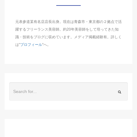
元表参道某有名店店長出身。現在は青森市・東京都の２拠点で活
躍するフリーランス美容師。約20年美容師をして培ってきた知
識・技術をブログに収めています。メディア掲載経験有。詳しく
は"
プロフィール
"へ。