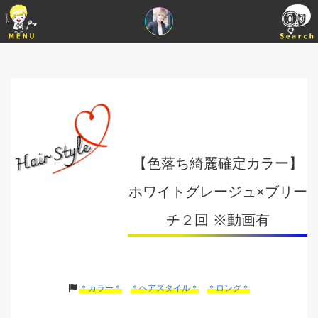
【色落ち綺麗確定カラー】
ホワイトグレージュ×ブリー
チ２回 ※動画有
＊カラー＊
＊ヘアスタイル＊
＊ロング＊