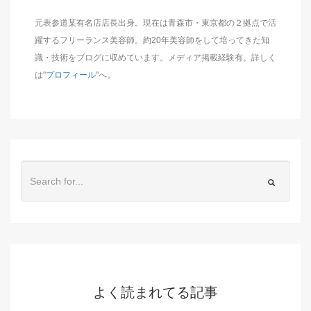
元表参道某有名店店長出身。現在は青森市・東京都の２拠点で活
躍するフリーランス美容師。約20年美容師をして培ってきた知
識・技術をブログに収めています。メディア掲載経験有。詳しく
は"
プロフィール
"へ。
よく読まれてる記事