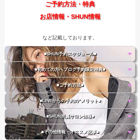
ご予約方法・特典
お店情報・SHUN情報
など記載しております。
■SHUN予約スケジュール■
■初めての方へブログ予約限定特典■
■ご予約方法■
■LINEからの予約の"メリット■
■SHUN所属サロン情報■
■その他情報・オススメ記事■