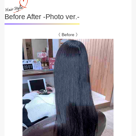
Before After -Photo ver.-
《 Before 》