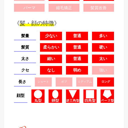
パーマ
縮毛矯正
髪質改善
《
髪・顔の特徴
》
髪量
少ない
普通
多い
髪質
柔らかい
普通
硬い
太さ
細い
普通
太い
クセ
なし
弱め
強い
長さ
ショート
ボブ
ミディアム
ロング
顔型