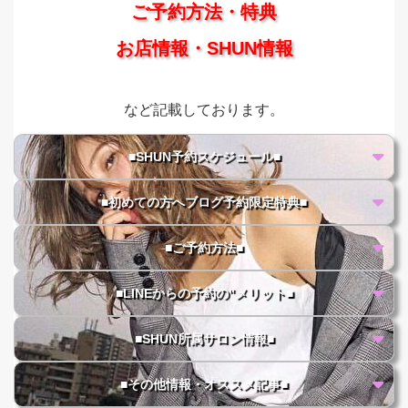
ご予約方法・特典
お店情報・SHUN情報
など記載しております。
■SHUN予約スケジュール■
■初めての方へブログ予約限定特典■
■ご予約方法■
■LINEからの予約の"メリット■
■SHUN所属サロン情報■
■その他情報・オススメ記事■