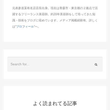
元表参道某有名店店長出身。現在は青森市・東京都の２拠点で活
躍するフリーランス美容師。約20年美容師をして培ってきた知
識・技術をブログに収めています。メディア掲載経験有。詳しく
は"
プロフィール
"へ。
よく読まれてる記事