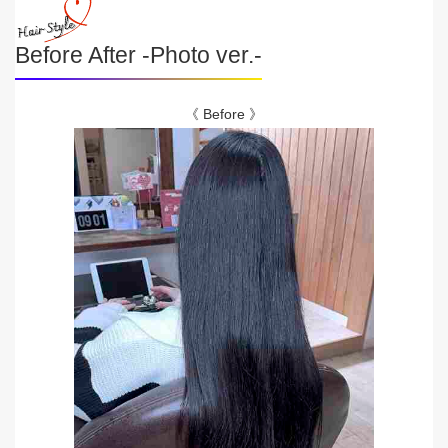
Before After -Photo ver.-
《 Before 》