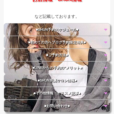
など記載しております。
■SHUN予約スケジュール■
■初めての方へブログ予約限定特典■
■ご予約方法■
■LINEからの予約の"メリット■
■SHUN所属サロン情報■
■その他情報・オススメ記事■
■お問い合わせ■