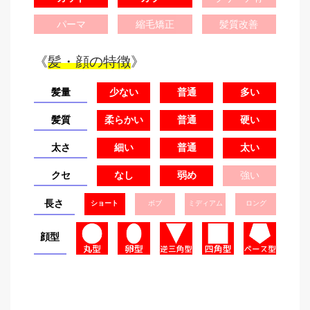
パーマ
縮毛矯正
髪質改善
《
髪・顔の特徴
》
髪量
少ない
普通
多い
髪質
柔らかい
普通
硬い
太さ
細い
普通
太い
クセ
なし
弱め
強い
長さ
ショート
ボブ
ミディアム
ロング
顔型