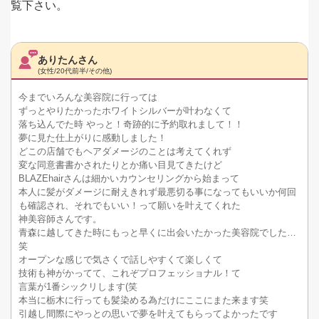
覧下さい。
ありたんさん
(女性/20代前半/その他)
今までいろんな美容院に行っては
ずっとやりたかったホワイトシルバーが叶わなくて
落ち込んでた時 やっと！奇跡的に予約取れまして！！
夢に見た仕上がりに感動しました！
どこの店舗でもヘアダメージのことは考えてくれず
変な同意書書かされたりとか痛い目見てきたけど
BLAZEhairさんは細かいカウンセリングから始まって
本人に髪がダメージに耐えきれず最悪切る事になってもいいか何回
も確認され、それでもいい！って願いを叶えてくれた
神美容師さんです。
青森に越してきた時にもっと早くに出会いたかった美容院でした…
笑
オープンな感じで気さくで話しやすくて楽しくて
技術も神がかってて、これぞプロフェッショナル！て
言葉が1番シックリします(笑
本当に栃木に行っても髪染める為だけにここにまた来ます笑
引越し間際にやっとの思いで夢を叶えてもらってよかったです