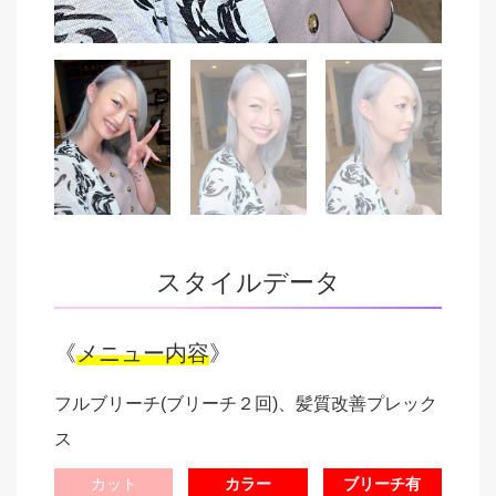
スタイルデータ
《
メニュー内容
》
フルブリーチ(ブリーチ２回)、髪質改善プレック
ス
カット
カラー
ブリーチ有