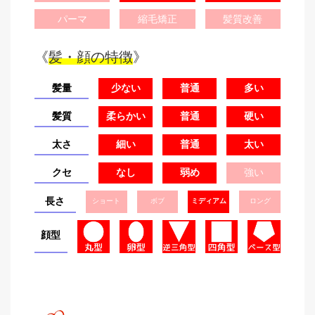
パーマ
縮毛矯正
髪質改善
《
髪・顔の特徴
》
髪量
少ない
普通
多い
髪質
柔らかい
普通
硬い
太さ
細い
普通
太い
クセ
なし
弱め
強い
長さ
ショート
ボブ
ミディアム
ロング
顔型