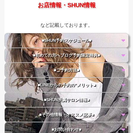
お店情報・SHUN情報
など記載しております。
■SHUN予約スケジュール■
■初めての方へブログ予約限定特典■
■ご予約方法■
■LINEからの予約の"メリット■
■SHUN所属サロン情報■
■その他情報・オススメ記事■
■お問い合わせ■