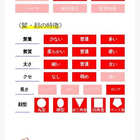
パーマ
縮毛矯正
髪質改善
《
髪・顔の特徴
》
髪量
少ない
普通
多い
髪質
柔らかい
普通
硬い
太さ
細い
普通
太い
クセ
なし
弱め
強い
長さ
ショート
ボブ
ミディアム
ロング
顔型