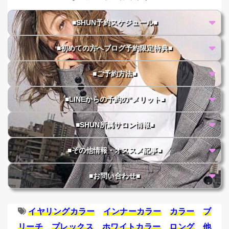
■SHUN予約スケジュール■
■初めての方へブログ予約限定特典■
■ご予約方法■
■LINEからの予約の"メリット■
■SHUN所属サロン情報■
■その他情報・オススメ記事■
■お問い合わせ■
イヤリングカラー
インナーカラー
カラー
ブ
リーチ
プレックス
ホワイトカラー
ロング
他