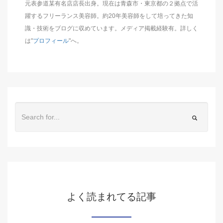
元表参道某有名店店長出身。現在は青森市・東京都の２拠点で活
躍するフリーランス美容師。約20年美容師をして培ってきた知
識・技術をブログに収めています。メディア掲載経験有。詳しく
は"
プロフィール
"へ。
よく読まれてる記事