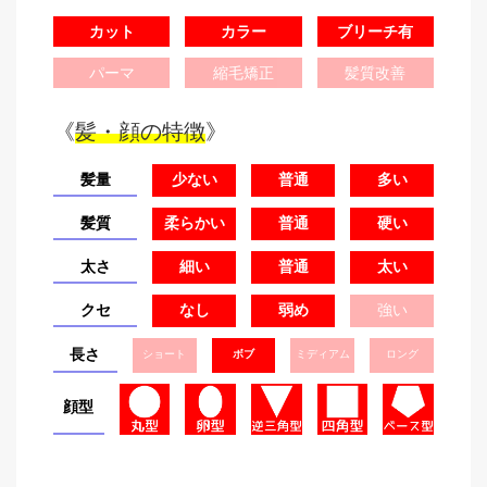
カット
カラー
ブリーチ有
パーマ
縮毛矯正
髪質改善
《
髪・顔の特徴
》
髪量
少ない
普通
多い
髪質
柔らかい
普通
硬い
太さ
細い
普通
太い
クセ
なし
弱め
強い
長さ
ショート
ボブ
ミディアム
ロング
顔型