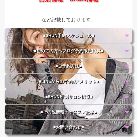
など記載しております。
■SHUN予約スケジュール■
■初めての方へブログ予約限定特典■
■ご予約方法■
■LINEからの予約の"メリット■
■SHUN所属サロン情報■
■その他情報・オススメ記事■
■お問い合わせ■