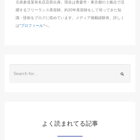
元表参道某有名店店長出身。現在は青森市・東京都の２拠点で活
躍するフリーランス美容師。約20年美容師をして培ってきた知
識・技術をブログに収めています。メディア掲載経験有。詳しく
は"
プロフィール
"へ。
よく読まれてる記事