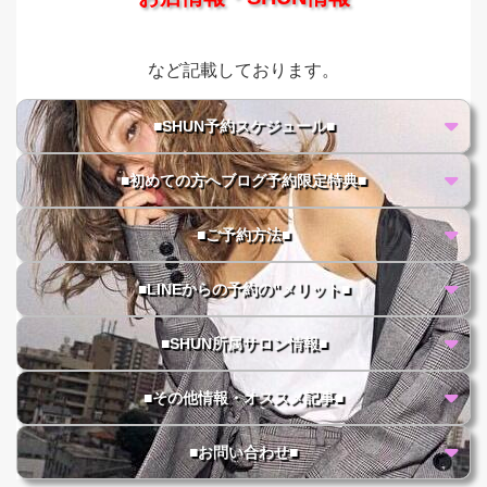
など記載しております。
■SHUN予約スケジュール■
■初めての方へブログ予約限定特典■
■ご予約方法■
■LINEからの予約の"メリット■
■SHUN所属サロン情報■
■その他情報・オススメ記事■
■お問い合わせ■