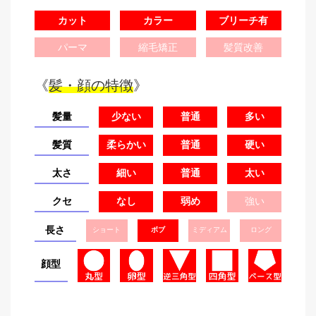
カット
カラー
ブリーチ有
パーマ
縮毛矯正
髪質改善
《
髪・顔の特徴
》
髪量
少ない
普通
多い
髪質
柔らかい
普通
硬い
太さ
細い
普通
太い
クセ
なし
弱め
強い
長さ
ショート
ボブ
ミディアム
ロング
顔型