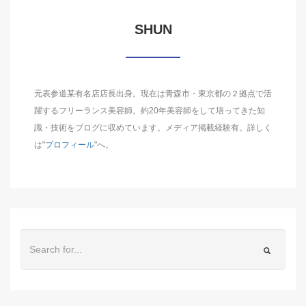
SHUN
元表参道某有名店店長出身。現在は青森市・東京都の２拠点で活
躍するフリーランス美容師。約20年美容師をして培ってきた知
識・技術をブログに収めています。メディア掲載経験有。詳しく
は"
プロフィール
"へ。