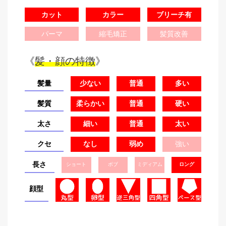
カット
カラー
ブリーチ有
パーマ
縮毛矯正
髪質改善
《
髪・顔の特徴
》
髪量
少ない
普通
多い
髪質
柔らかい
普通
硬い
太さ
細い
普通
太い
クセ
なし
弱め
強い
長さ
ショート
ボブ
ミディアム
ロング
顔型