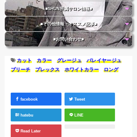
■SHUN所属サロン情報■
■その他情報・オススメ記事■
■お問い合わせ■
カット
カラー
グレージュ
バレイヤージュ
ブリーチ
プレックス
ホワイトカラー
ロング
facebook
Tweet
hatebu
LINE
Read Later