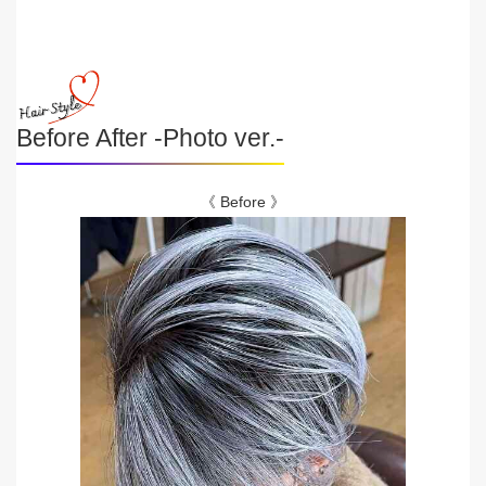
Before After -Photo ver.-
《 Before 》