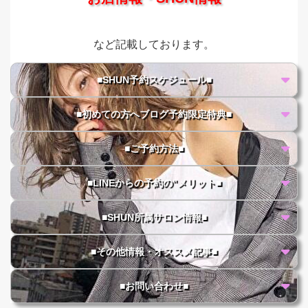
など記載しております。
■SHUN予約スケジュール■
■初めての方へブログ予約限定特典■
■ご予約方法■
■LINEからの予約の"メリット■
■SHUN所属サロン情報■
■その他情報・オススメ記事■
■お問い合わせ■