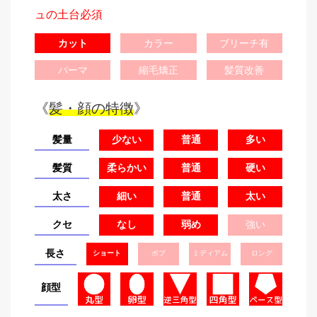
ュの土台必須
カット
カラー
ブリーチ有
パーマ
縮毛矯正
髪質改善
《
髪・顔の特徴
》
髪量
少ない
普通
多い
髪質
柔らかい
普通
硬い
太さ
細い
普通
太い
クセ
なし
弱め
強い
長さ
ショート
ボブ
ミディアム
ロング
顔型