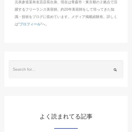
元表参道某有名店店長出身。現在は青森市・東京都の２拠点で活
躍するフリーランス美容師。約20年美容師をして培ってきた知
識・技術をブログに収めています。メディア掲載経験有。詳しく
は"
プロフィール
"へ。
よく読まれてる記事