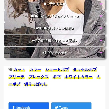
■ご予約方法■
■LINEからの予約の"メリット■
■SHUN所属サロン情報■
■その他情報・オススメ記事■
■お問い合わせ■
カット
カラー
ショートボブ
タッセルボブ
ブリーチ
プレックス
ボブ
ホワイトカラー
ミ
ニボブ
切りっぱなし
facebook
Tweet