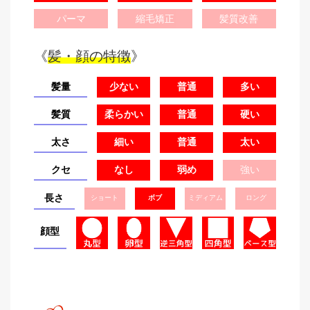
パーマ
縮毛矯正
髪質改善
《
髪・顔の特徴
》
髪量
少ない
普通
多い
髪質
柔らかい
普通
硬い
太さ
細い
普通
太い
クセ
なし
弱め
強い
長さ
ショート
ボブ
ミディアム
ロング
顔型