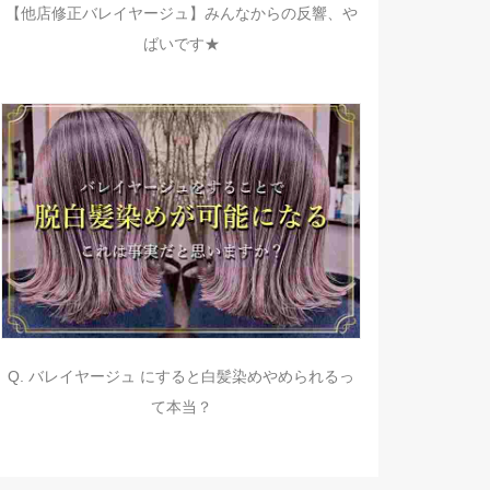
【他店修正バレイヤージュ】みんなからの反響、や
ばいです★
Q. バレイヤージュ にすると白髪染めやめられるっ
て本当？