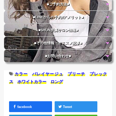
■ご予約方法■
■LINEからの予約の"メリット■
■SHUN所属サロン情報■
■その他情報・オススメ記事■
■お問い合わせ■
カラー
バレイヤージュ
ブリーチ
プレック
ス
ホワイトカラー
ロング
facebook
Tweet