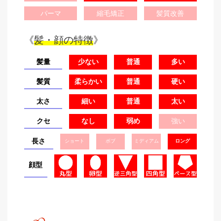
パーマ
縮毛矯正
髪質改善
《
髪・顔の特徴
》
髪量
少ない
普通
多い
髪質
柔らかい
普通
硬い
太さ
細い
普通
太い
クセ
なし
弱め
強い
長さ
ショート
ボブ
ミディアム
ロング
顔型