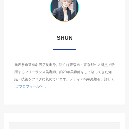
SHUN
元表参道某有名店店長出身。現在は青森市・東京都の２拠点で活
躍するフリーランス美容師。約20年美容師をして培ってきた知
識・技術をブログに収めています。メディア掲載経験有。詳しく
は"
プロフィール
"へ。