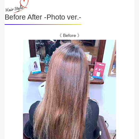
Before After -Photo ver.-
《 Before 》