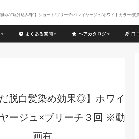
難民の"駆け込み寺"】ショート/ブリーチ/バレイヤージュ/ホワイトカラー/髪
識
よくある質問
ヘアカタログ
口
だ脱白髪染め効果◎】ホワイ
ヤージュ×ブリーチ３回 ※動
画有