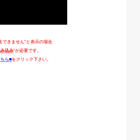
生できません"と表示の場合
読み込み
"が必要です。
こちら■
をクリック下さい。