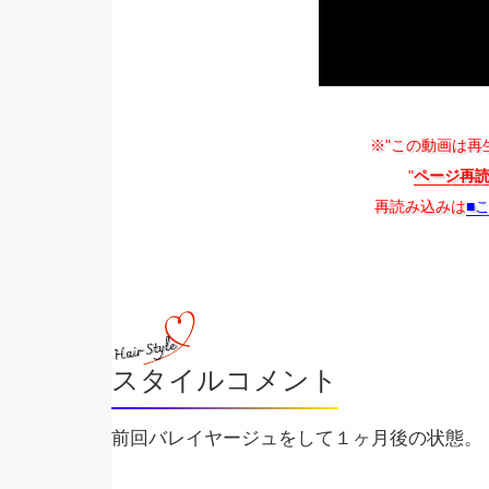
※"この動画は再
"
ページ再
再読み込みは
■
スタイルコメント
前回バレイヤージュをして１ヶ月後の状態。