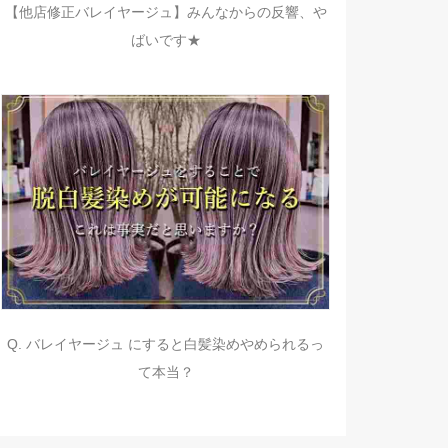
【他店修正バレイヤージュ】みんなからの反響、や
ばいです★
Q. バレイヤージュ にすると白髪染めやめられるっ
て本当？