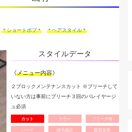
＊ショートボブ＊
＊ヘアスタイル＊
スタイルデータ
《
メニュー内容
》
２ブロックメンテナンスカット
※ブリーチして
いない方は事前にブリーチ３回のバレイヤージ
ュ必須
カット
カラー
ブリーチ有
パーマ
縮毛矯正
髪質改善