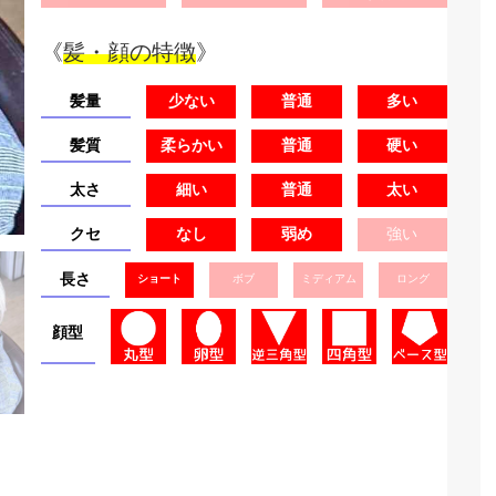
《
髪・顔の特徴
》
髪量
少ない
普通
多い
髪質
柔らかい
普通
硬い
太さ
細い
普通
太い
クセ
なし
弱め
強い
長さ
ショート
ボブ
ミディアム
ロング
顔型