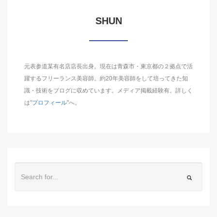
SHUN
元表参道某有名店店長出身。現在は青森市・東京都の２拠点で活
躍するフリーランス美容師。約20年美容師をして培ってきた知
識・技術をブログに収めています。メディア掲載経験有。詳しく
は"
プロフィール
"へ。