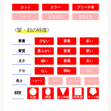
カット
カラー
ブリーチ有
パーマ
縮毛矯正
髪質改善
《
髪・顔の特徴
》
髪量
少ない
普通
多い
髪質
柔らかい
普通
硬い
太さ
細い
普通
太い
クセ
なし
弱め
強い
長さ
ショート
ボブ
ミディアム
ロング
顔型