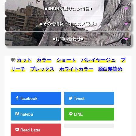
■SHUN所属サロン情報■
■その他情報・オススメ記事■
■お問い合わせ■
カット
カラー
ショート
バレイヤージュ
ブ
リーチ
プレックス
ホワイトカラー
脱白髪染め
facebook
Tweet
hatebu
LINE
Read Later