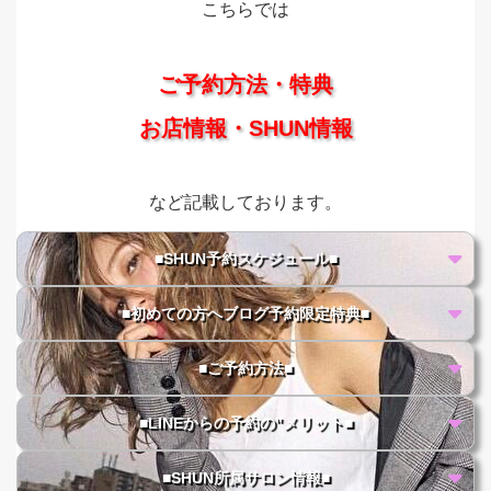
こちらでは
ご予約方法・特典
お店情報・SHUN情報
など記載しております。
■SHUN予約スケジュール■
■初めての方へブログ予約限定特典■
■ご予約方法■
■LINEからの予約の"メリット■
■SHUN所属サロン情報■