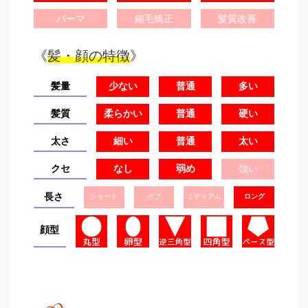
パーマ
縮毛矯正
髪質改善
《
髪・顔の特徴
》
髪量
少ない
普通
多い
髪質
柔らかい
普通
硬い
太さ
細い
普通
太い
クセ
なし
弱め
強い
長さ
ショート
ボブ
ミディアム
ロング
顔型