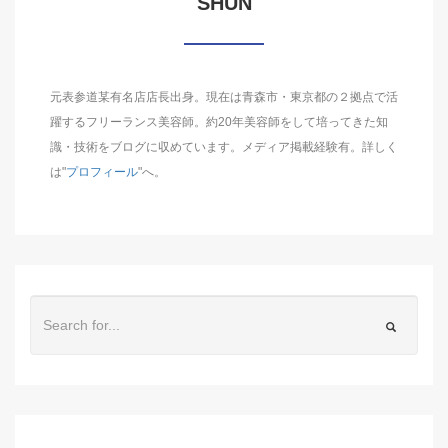
SHUN
元表参道某有名店店長出身。現在は青森市・東京都の２拠点で活
躍するフリーランス美容師。約20年美容師をして培ってきた知
識・技術をブログに収めています。メディア掲載経験有。詳しく
は"
プロフィール
"へ。