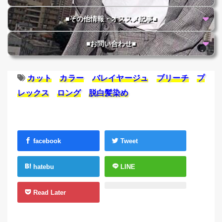
■その他情報・オススメ記事■
■お問い合わせ■
カット
カラー
バレイヤージュ
ブリーチ
プ
レックス
ロング
脱白髪染め
facebook
Tweet
hatebu
LINE
Read Later