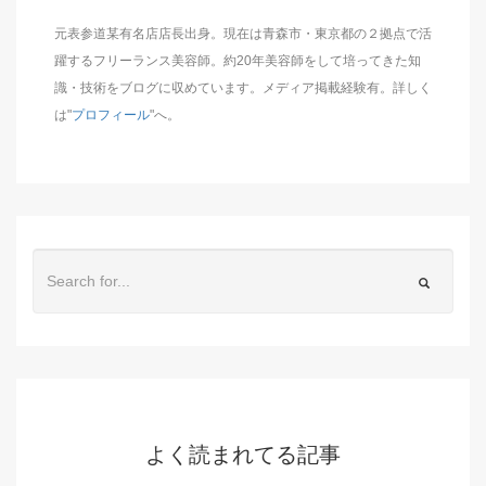
元表参道某有名店店長出身。現在は青森市・東京都の２拠点で活
躍するフリーランス美容師。約20年美容師をして培ってきた知
識・技術をブログに収めています。メディア掲載経験有。詳しく
は"
プロフィール
"へ。
よく読まれてる記事