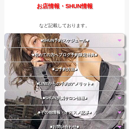
お店情報・SHUN情報
など記載しております。
■SHUN予約スケジュール■
■初めての方へブログ予約限定特典■
■ご予約方法■
■LINEからの予約の"メリット■
■SHUN所属サロン情報■
■その他情報・オススメ記事■
■お問い合わせ■