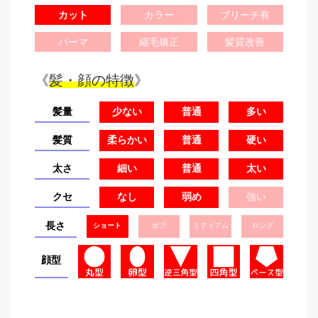
カット
カラー
ブリーチ有
パーマ
縮毛矯正
髪質改善
《
髪・顔の特徴
》
髪量
少ない
普通
多い
髪質
柔らかい
普通
硬い
太さ
細い
普通
太い
クセ
なし
弱め
強い
長さ
ショート
ボブ
ミディアム
ロング
顔型