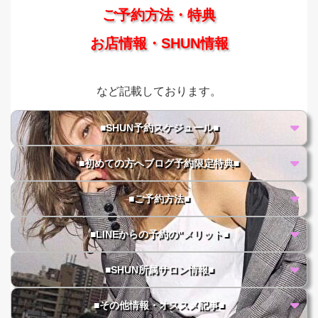
ご予約方法・特典
お店情報・SHUN情報
など記載しております。
■SHUN予約スケジュール■
■初めての方へブログ予約限定特典■
■ご予約方法■
■LINEからの予約の"メリット■
■SHUN所属サロン情報■
■その他情報・オススメ記事■