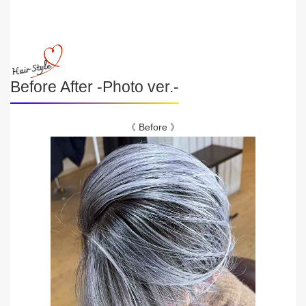
Before After -Photo ver.-
《 Before 》