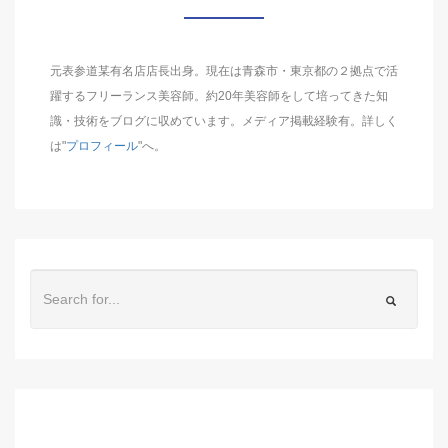
元表参道某有名店店長出身。現在は青森市・東京都の２拠点で活
躍するフリーランス美容師。約20年美容師をして培ってきた知
識・技術をブログに収めています。メディア掲載経験有。詳しく
は"
プロフィール
"へ。