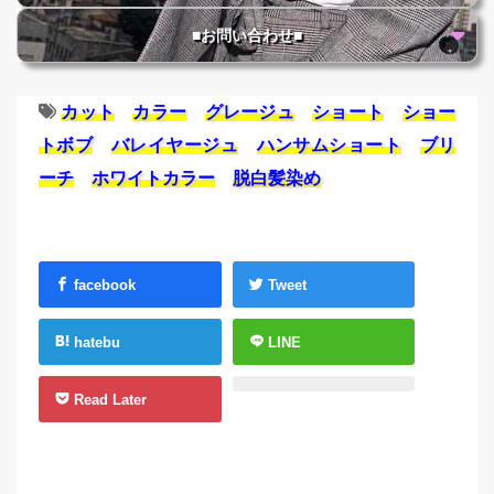
■お問い合わせ■
カット
カラー
グレージュ
ショート
ショー
トボブ
バレイヤージュ
ハンサムショート
ブリ
ーチ
ホワイトカラー
脱白髪染め
facebook
Tweet
hatebu
LINE
Read Later