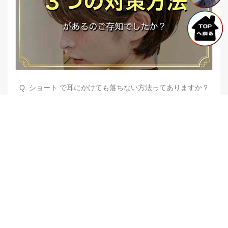
Q. ショート で耳にかけても落ちない方法ってありますか？