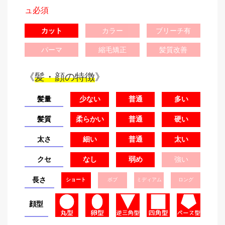
ュ必須
カット
カラー
ブリーチ有
パーマ
縮毛矯正
髪質改善
《
髪・顔の特徴
》
髪量
少ない
普通
多い
髪質
柔らかい
普通
硬い
太さ
細い
普通
太い
クセ
なし
弱め
強い
長さ
ショート
ボブ
ミディアム
ロング
顔型