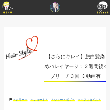
【さらにキレイ】脱白髪染
めバレイヤージュ２週間後×
ブリーチ３回 ※動画有
＊カラー＊
＊ショート＊
＊ショートボブ＊
＊ヘアスタイル＊