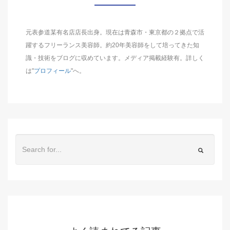
元表参道某有名店店長出身。現在は青森市・東京都の２拠点で活
躍するフリーランス美容師。約20年美容師をして培ってきた知
識・技術をブログに収めています。メディア掲載経験有。詳しく
は"
プロフィール
"へ。