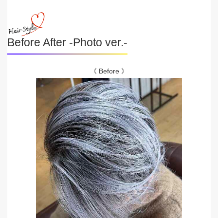
Before After -Photo ver.-
《 Before 》