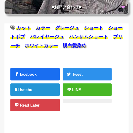
■お問い合わせ■
カット
カラー
グレージュ
ショート
ショー
トボブ
バレイヤージュ
ハンサムショート
ブリ
ーチ
ホワイトカラー
脱白髪染め
facebook
Tweet
hatebu
LINE
Read Later