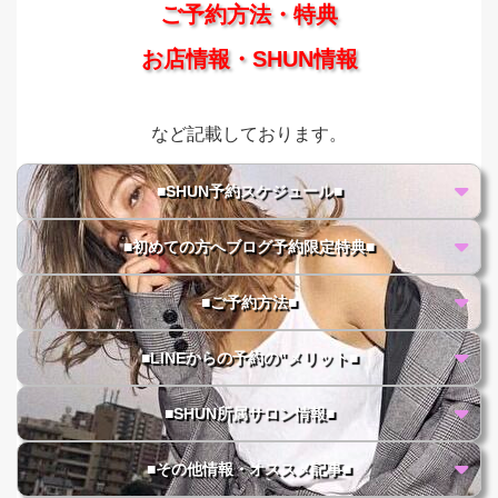
ご予約方法・特典
お店情報・SHUN情報
など記載しております。
■SHUN予約スケジュール■
■初めての方へブログ予約限定特典■
■ご予約方法■
■LINEからの予約の"メリット■
■SHUN所属サロン情報■
■その他情報・オススメ記事■