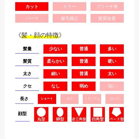
カット
カラー
ブリーチ有
パーマ
縮毛矯正
髪質改善
《
髪・顔の特徴
》
髪量
少ない
普通
多い
髪質
柔らかい
普通
硬い
太さ
細い
普通
太い
クセ
なし
弱め
強い
長さ
ショート
ボブ
ミディアム
ロング
顔型