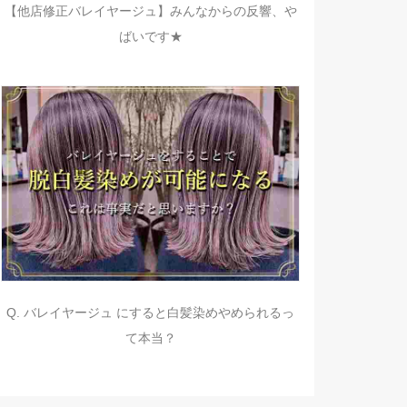
【他店修正バレイヤージュ】みんなからの反響、や
ばいです★
Q. バレイヤージュ にすると白髪染めやめられるっ
て本当？