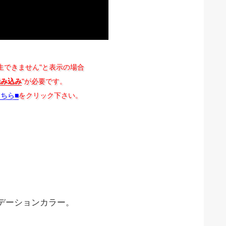
生できません"と表示の場合
読み込み
"が必要です。
こちら■
をクリック下さい。
デーションカラー。