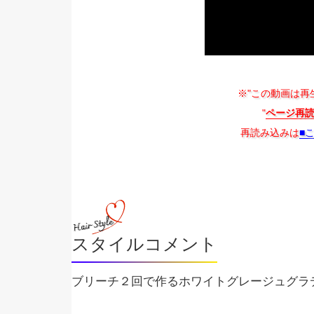
※"この動画は再
"
ページ再
再読み込みは
■
スタイルコメント
ブリーチ２回で作るホワイトグレージュグラ