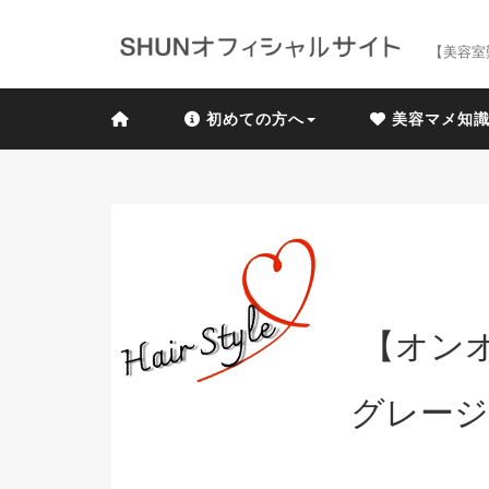
【美容室
初めての方へ
美容マメ知
【オン
グレージ