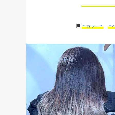
＊カラー＊
＊