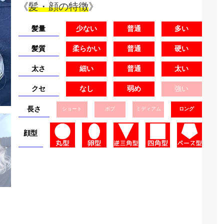
《
髪・顔の特徴
》
髪量
少ない
普通
多い
髪質
柔らかい
普通
硬い
太さ
細い
普通
太い
クセ
なし
弱め
強い
長さ
ショート
ボブ
ミディアム
ロング
顔型