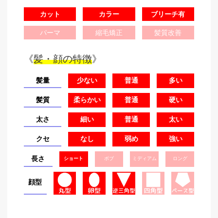
カット
カラー
ブリーチ有
パーマ
縮毛矯正
髪質改善
《
髪・顔の特徴
》
髪量
少ない
普通
多い
髪質
柔らかい
普通
硬い
太さ
細い
普通
太い
クセ
なし
弱め
強い
長さ
ショート
ボブ
ミディアム
ロング
顔型