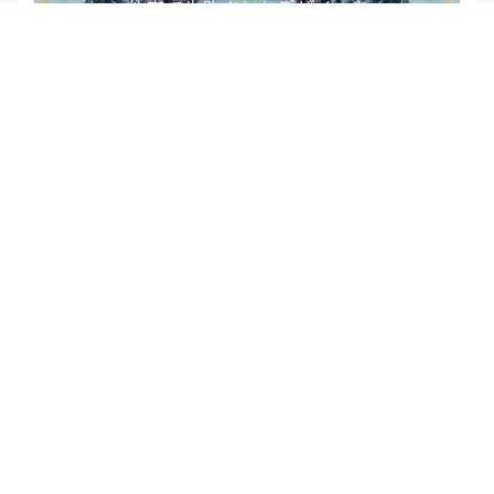
【他店修正バレイヤージュ】みんなからの反響、やばいです
★