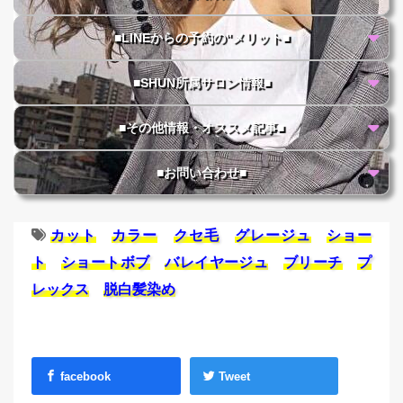
■LINEからの予約の"メリット■
■SHUN所属サロン情報■
■その他情報・オススメ記事■
■お問い合わせ■
カット
カラー
クセ毛
グレージュ
ショー
ト
ショートボブ
バレイヤージュ
ブリーチ
プ
レックス
脱白髪染め
facebook
Tweet