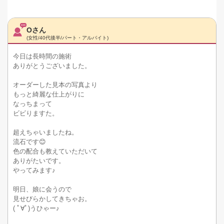
Oさん
(女性/40代後半/パート・アルバイト)
今日は長時間の施術
ありがとうございました。
オーダーした見本の写真より
もっと綺麗な仕上がりに
なっちまって
ビビりますた。
超えちゃいましたね。
流石です😊
色の配合も教えていただいて
ありがたいです。
やってみます♪
明日、娘に会うので
見せびらかしてきちゃお。
( ﾟ∀ﾟ)うひゃー♪