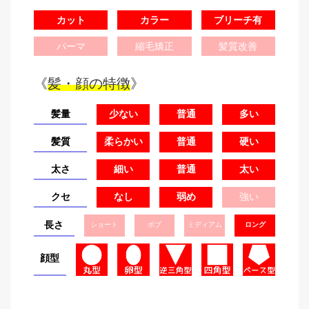
カット
カラー
ブリーチ有
パーマ
縮毛矯正
髪質改善
《
髪・顔の特徴
》
髪量
少ない
普通
多い
髪質
柔らかい
普通
硬い
太さ
細い
普通
太い
クセ
なし
弱め
強い
長さ
ショート
ボブ
ミディアム
ロング
顔型