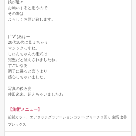
娘が近々
お願いすると思うので
その際は
よろしくお願い致します。
( ﾟ∀ﾟ)あはー
20代30代に見えちゃう
マジックっすね。
しゅんちゃんの術式は
完璧だと証明されましたね。
すごいなあ
調子に乗ると言うより
感心しちゃいました。
写真の後ろ姿
倖田來未、超えちゃいましたわ
【施術メニュー】
前髪カット、エアタッチグラデーションカラー(ブリーチ２回)、髪質改善
プレックス