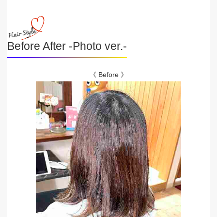
Before After -Photo ver.-
《 Before 》