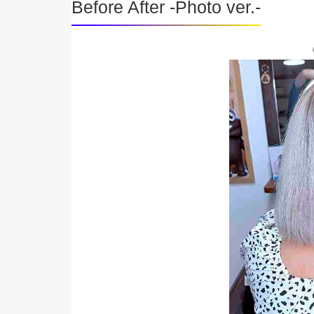
Before After -Photo ver.-
《