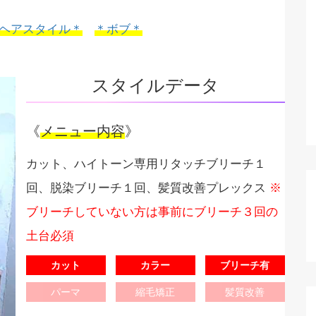
ヘアスタイル＊
＊ボブ＊
スタイルデータ
《
メニュー内容
》
カット、ハイトーン専用リタッチブリーチ１
回、脱染ブリーチ１回、髪質改善プレックス
※
ブリーチしていない方は事前にブリーチ３回の
土台必須
カット
カラー
ブリーチ有
パーマ
縮毛矯正
髪質改善