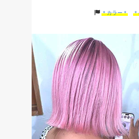
＊カラー＊
＊