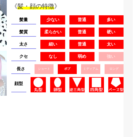
《
髪・顔の特徴
》
髪量
少ない
普通
多い
髪質
柔らかい
普通
硬い
太さ
細い
普通
太い
クセ
なし
弱め
強い
長さ
ショート
ボブ
ミディアム
ロング
顔型