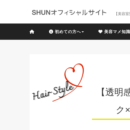
【美容室
初めての方へ
美容マメ知
【透明
ク