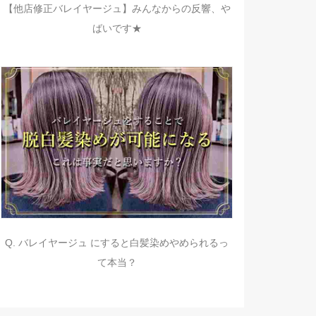
【他店修正バレイヤージュ】みんなからの反響、や
ばいです★
Q. バレイヤージュ にすると白髪染めやめられるっ
て本当？