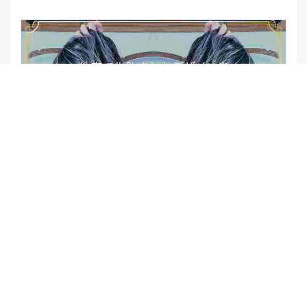
【他店修正バレイヤージュ】みんなからの反響、やばいです
★