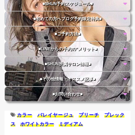
■SHUN予約スケジュール■
■初めての方へブログ予約限定特典■
■ご予約方法■
■LINEからの予約の"メリット■
■SHUN所属サロン情報■
■その他情報・オススメ記事■
■お問い合わせ■
カラー
バレイヤージュ
ブリーチ
プレック
ス
ホワイトカラー
ミディアム