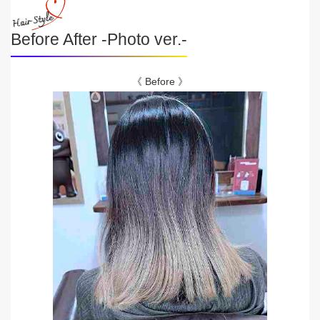
Before After -Photo ver.-
《 Before 》