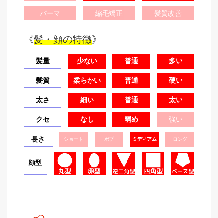
パーマ
縮毛矯正
髪質改善
《
髪・顔の特徴
》
髪量
少ない
普通
多い
髪質
柔らかい
普通
硬い
太さ
細い
普通
太い
クセ
なし
弱め
強い
長さ
ショート
ボブ
ミディアム
ロング
顔型