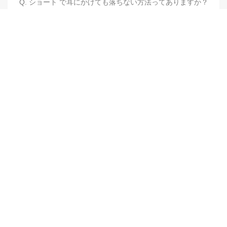
Q. ショート で耳にかけても落ちない方法ってありますか？
【他店修正バレイヤージュ】みんなからの反響、やばいです
★