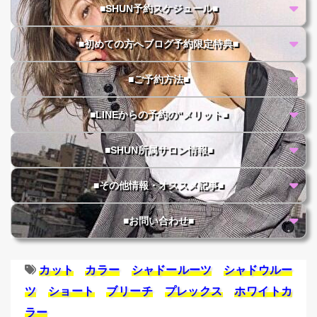
■SHUN予約スケジュール■
■初めての方へブログ予約限定特典■
■ご予約方法■
■LINEからの予約の"メリット■
■SHUN所属サロン情報■
■その他情報・オススメ記事■
■お問い合わせ■
カット
カラー
シャドールーツ
シャドウルー
ツ
ショート
ブリーチ
プレックス
ホワイトカ
ラー