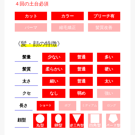
４回の土台必須
カット
カラー
ブリーチ有
パーマ
縮毛矯正
髪質改善
《
髪・顔の特徴
》
髪量
少ない
普通
多い
髪質
柔らかい
普通
硬い
太さ
細い
普通
太い
クセ
なし
弱め
強い
長さ
ショート
ボブ
ミディアム
ロング
顔型