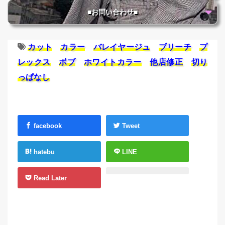
■お問い合わせ■
カット
カラー
バレイヤージュ
ブリーチ
プ
レックス
ボブ
ホワイトカラー
他店修正
切り
っぱなし
facebook
Tweet
hatebu
LINE
Read Later