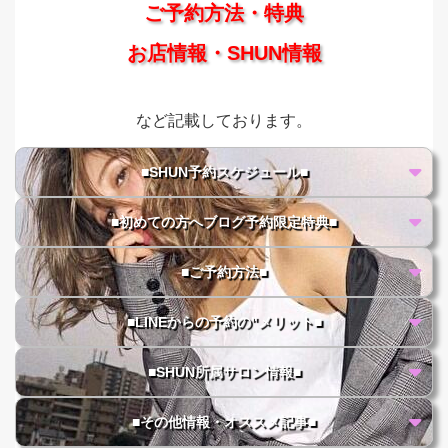
ご予約方法・特典
お店情報・SHUN情報
など記載しております。
■SHUN予約スケジュール■
■初めての方へブログ予約限定特典■
■ご予約方法■
■LINEからの予約の"メリット■
■SHUN所属サロン情報■
■その他情報・オススメ記事■