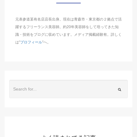
元表参道某有名店店長出身。現在は青森市・東京都の２拠点で活
躍するフリーランス美容師。約20年美容師をして培ってきた知
識・技術をブログに収めています。メディア掲載経験有。詳しく
は"
プロフィール
"へ。