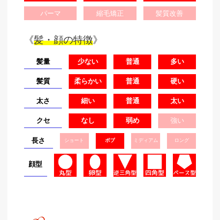
パーマ
縮毛矯正
髪質改善
《
髪・顔の特徴
》
髪量
少ない
普通
多い
髪質
柔らかい
普通
硬い
太さ
細い
普通
太い
クセ
なし
弱め
強い
長さ
ショート
ボブ
ミディアム
ロング
顔型