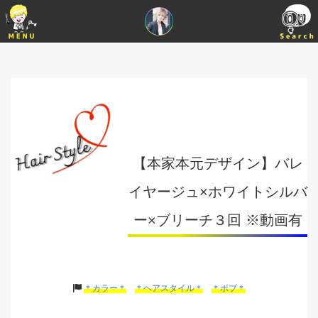
【本家本元デザイン】バレ
イヤージュ×ホワイトシルバ
ー×ブリーチ３回 ※動画有
＊カラー＊
＊ヘアスタイル＊
＊ボブ＊