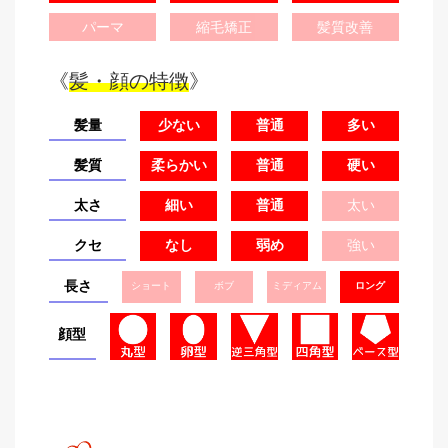
パーマ
縮毛矯正
髪質改善
《
髪・顔の特徴
》
髪量
少ない
普通
多い
髪質
柔らかい
普通
硬い
太さ
細い
普通
太い
クセ
なし
弱め
強い
長さ
ショート
ボブ
ミディアム
ロング
顔型