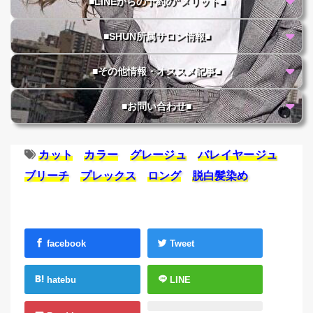
■LINEからの予約の"メリット■
■SHUN所属サロン情報■
■その他情報・オススメ記事■
■お問い合わせ■
カット
カラー
グレージュ
バレイヤージュ
ブリーチ
プレックス
ロング
脱白髪染め
facebook
Tweet
hatebu
LINE