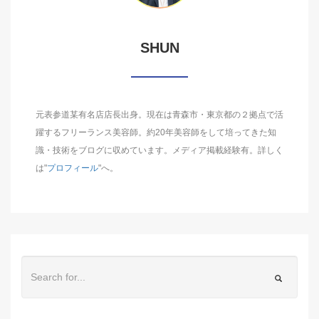
SHUN
元表参道某有名店店長出身。現在は青森市・東京都の２拠点で活
躍するフリーランス美容師。約20年美容師をして培ってきた知
識・技術をブログに収めています。メディア掲載経験有。詳しく
は"
プロフィール
"へ。