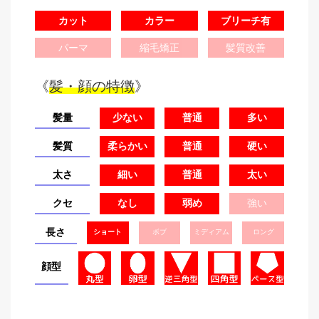
カット
カラー
ブリーチ有
パーマ
縮毛矯正
髪質改善
《
髪・顔の特徴
》
髪量
少ない
普通
多い
髪質
柔らかい
普通
硬い
太さ
細い
普通
太い
クセ
なし
弱め
強い
長さ
ショート
ボブ
ミディアム
ロング
顔型