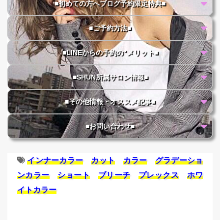
■初めての方へブログ予約限定特典■
■ご予約方法■
■LINEからの予約の"メリット■
■SHUN所属サロン情報■
■その他情報・オススメ記事■
■お問い合わせ■
インナーカラー
カット
カラー
グラデーショ
ンカラー
ショート
ブリーチ
プレックス
ホワ
イトカラー